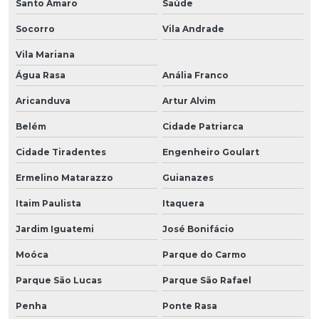
Santo Amaro
Saúde
Socorro
Vila Andrade
Vila Mariana
Água Rasa
Anália Franco
Aricanduva
Artur Alvim
Belém
Cidade Patriarca
Cidade Tiradentes
Engenheiro Goulart
Ermelino Matarazzo
Guianazes
Itaim Paulista
Itaquera
Jardim Iguatemi
José Bonifácio
Moóca
Parque do Carmo
Parque São Lucas
Parque São Rafael
Penha
Ponte Rasa