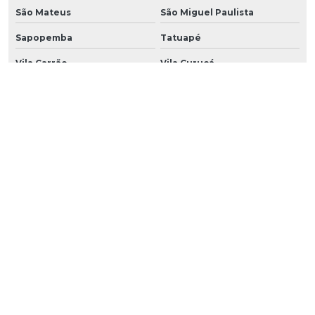
São Mateus
São Miguel Paulista
Sapopemba
Tatuapé
Vila Carrão
Vila Curuçá
Vila Esperança
Vila Formosa
Vila Matilde
Vila Prudente
São Caetano do sul
São Bernardo do Campo
Santo André
Diadema
Guarulhos
Suzano
Ribeirão Pires
Mauá
Embu
Embu Guaçú
Embu das Artes
Itapecerica da Serra
Osasco
Barueri
Jandira
Cotia