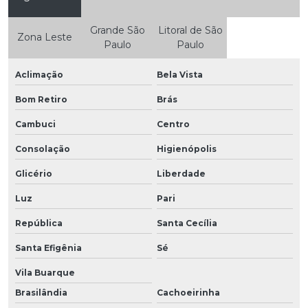
Grande São
Litoral de São
Zona Leste
Paulo
Paulo
Aclimação
Bela Vista
Bom Retiro
Brás
Cambuci
Centro
Consolação
Higienópolis
Glicério
Liberdade
Luz
Pari
República
Santa Cecília
Santa Efigênia
Sé
Vila Buarque
Brasilândia
Cachoeirinha