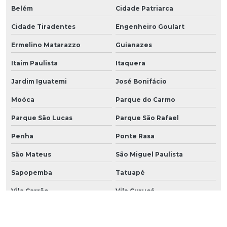
Belém
Cidade Patriarca
Cidade Tiradentes
Engenheiro Goulart
Ermelino Matarazzo
Guianazes
Itaim Paulista
Itaquera
Jardim Iguatemi
José Bonifácio
Moóca
Parque do Carmo
Parque São Lucas
Parque São Rafael
Penha
Ponte Rasa
São Mateus
São Miguel Paulista
Sapopemba
Tatuapé
Vila Carrão
Vila Curuçá
Vila Esperança
Vila Formosa