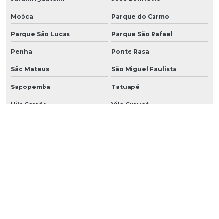
Moóca
Parque do Carmo
Parque São Lucas
Parque São Rafael
Penha
Ponte Rasa
São Mateus
São Miguel Paulista
Sapopemba
Tatuapé
Vila Carrão
Vila Curuçá
Vila Esperança
Vila Formosa
Vila Matilde
Vila Prudente
São Caetano do sul
São Bernardo do Campo
Santo André
Diadema
Guarulhos
Suzano
Ribeirão Pires
Mauá