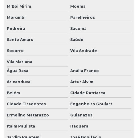
M'Boi Mirim
Moema
Morumbi
Parelheiros
Pedreira
Sacomã
Santo Amaro
Saúde
Socorro
Vila Andrade
Vila Mariana
Água Rasa
Anália Franco
Aricanduva
Artur Alvim
Belém
Cidade Patriarca
Cidade Tiradentes
Engenheiro Goulart
Ermelino Matarazzo
Guianazes
Itaim Paulista
Itaquera
Jardim Iguatemi
José Bonifácio