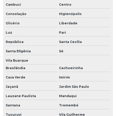
Cambuci
Centro
Consolação
Higienópolis
Glicério
Liberdade
Luz
Pari
República
Santa Cecília
Santa Efigênia
Sé
Vila Buarque
Brasilândia
Cachoeirinha
Casa Verde
Imirim
Jaçanã
Jardim São Paulo
Lauzane Paulista
Mandaqui
Santana
Tremembé
Tucuruvi
Vila Guilherme