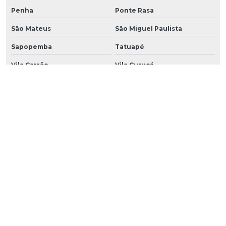
Penha
Ponte Rasa
São Mateus
São Miguel Paulista
Sapopemba
Tatuapé
Vila Carrão
Vila Curuçá
Vila Esperança
Vila Formosa
Vila Matilde
Vila Prudente
São Caetano do sul
São Bernardo do Campo
Santo André
Diadema
Guarulhos
Suzano
Ribeirão Pires
Mauá
Embu
Embu Guaçú
Embu das Artes
Itapecerica da Serra
Osasco
Barueri