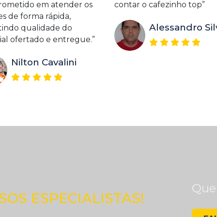
ometido em atender os
contar o cafezinho top”
es de forma rápida,
Alessandro Sil
tindo qualidade do
al ofertado e entregue.”
Nilton Cavalini
Quer
OS ESPECIALISTAS!