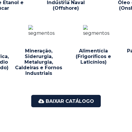
e Etanol e
Indústria Naval
Óleo 
úcar
(Offshore)
(Ons
Mineração,
Alimentícia
P
ica,
Siderurgia,
(Frigoríficos e
dio
Metalurgia,
Laticínios)
ado)
Caldeiras e Fornos
Industriais
BAIXAR CATÁLOGO