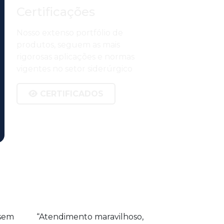
Certificações
Nosso extenso portfólio de
produtos, seguem as mais
rigorosas aplicações e normas
vigentes no setor siderúrgico
CERTIFICADOS
 sem
“Atendimento maravilhoso,