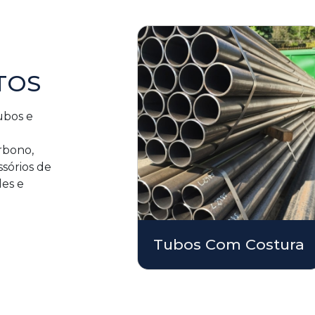
TOS
ubos e
m
rbono,
sórios de
des e
Tubos Com Costura