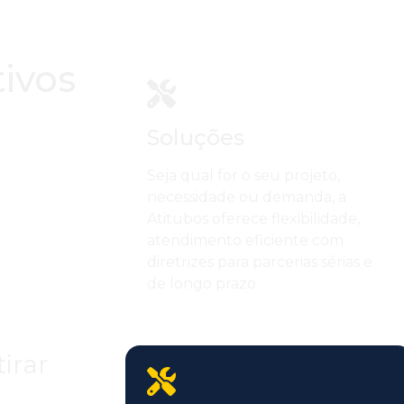
ivos
Soluções
Seja qual for o seu projeto,
necessidade ou demanda, a
Atitubos oferece flexibilidade,
atendimento eficiente com
diretrizes para parcerias sérias e
de longo prazo
irar