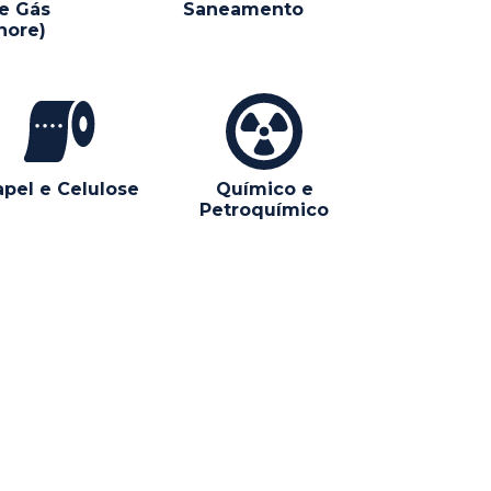
e Gás
Saneamento
hore)
apel e Celulose
Químico e
Petroquímico