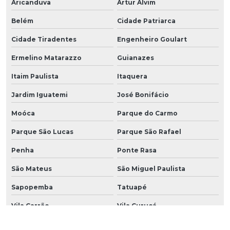
Aricanduva
Artur Alvim
Belém
Cidade Patriarca
Cidade Tiradentes
Engenheiro Goulart
Ermelino Matarazzo
Guianazes
Itaim Paulista
Itaquera
Jardim Iguatemi
José Bonifácio
Moóca
Parque do Carmo
Parque São Lucas
Parque São Rafael
Penha
Ponte Rasa
São Mateus
São Miguel Paulista
Sapopemba
Tatuapé
Vila Carrão
Vila Curuçá
Vila Esperança
Vila Formosa