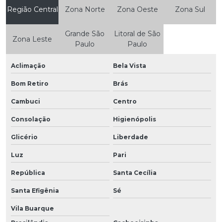
Região Central
Zona Norte
Zona Oeste
Zona Sul
Grande São
Litoral de São
Zona Leste
Paulo
Paulo
Aclimação
Bela Vista
Bom Retiro
Brás
Cambuci
Centro
Consolação
Higienópolis
Glicério
Liberdade
Luz
Pari
República
Santa Cecília
Santa Efigênia
Sé
Vila Buarque